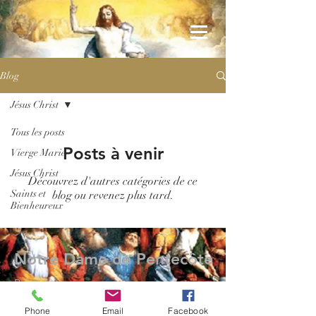
Blog
Jésus Christ
Tous les posts
Posts à venir
Vierge Marie
Jésus Christ
Découvrez d'autres catégories de ce
Saints et
blog ou revenez plus tard.
Bienheureux
Notre Dame de Pentecôte
Presbytère
1 rue des Gaves
Phone
Email
Facebook