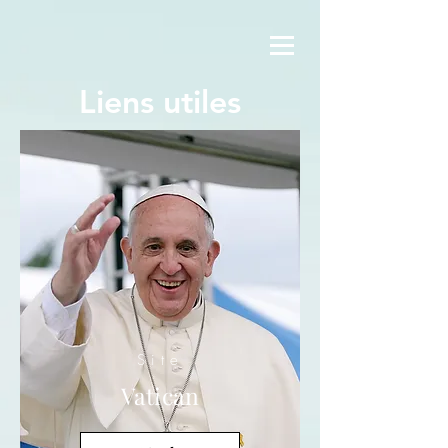
Liens utiles
Site
Vatican