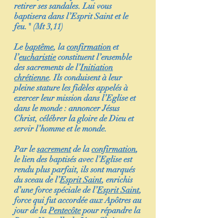
retirer ses sandales. Lui vous
baptisera dans l’Esprit Saint et le
feu." (Mt 3,11)
Le
baptême
, la
confirmation
et
l’
eucharistie
constituent l’ensemble
des sacrements de l’
Initiation
chrétienne
. Ils conduisent à leur
pleine stature les fidèles appelés à
exercer leur mission dans l’Eglise et
dans le monde : annoncer Jésus
Christ, célébrer la gloire de Dieu et
servir l’homme et le monde.
Par le
sacrement
de la
confirmation
,
le lien des baptisés avec l’Eglise est
rendu plus parfait, ils sont marqués
du sceau de l’
Esprit Saint
, enrichis
d’une force spéciale de l’
Esprit Saint
,
force qui fut accordée aux Apôtres au
jour de la
Pentecôte
pour répandre la