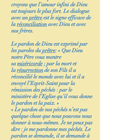
croyons que l’amour infini de Dieu
est toujours le plus fort. Le dialogue
avec un
prêtre
est le signe efficace de
la
réconciliation
avec Dieu et avec
nos frères.
Le pardon de Dieu est exprimé par
les paroles du
prêtre
: « Que Dieu
notre Père vous montre
sa
miséricorde
; par la mort et
la
résurrection
de son Fils il a
réconcilié le monde avec lui et il a
envoyé l’Esprit-Saint pour la
rémission des péchés : par le
ministère de l’Eglise qu’il vous donne
le pardon et la paix. »
« Le pardon de nos péchés n’est pas
quelque chose que nous pouvons nous
donner à nous-mêmes. Je ne peux pas
dire : je me pardonne mes péchés. Le
pardon se demande, il se demande à