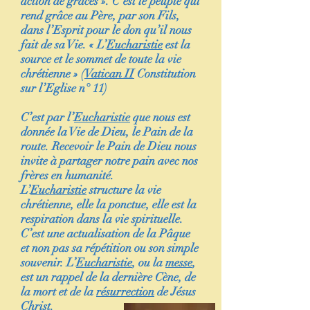
action de grâces ». C’est le peuple qui
rend grâce au Père, par son Fils,
dans l’Esprit pour le don qu’il nous
fait de sa Vie.
« L’
Eucharistie
est la
source et le sommet de toute la vie
chrétienne »
(
Vatican II
Constitution
sur l’Eglise n° 11)
C’est par l’
Eucharistie
que nous est
donnée la Vie de Dieu, le Pain de la
route. Recevoir le Pain de Dieu nous
invite à partager notre pain avec nos
frères en humanité.
L’
Eucharistie
structure la vie
chrétienne, elle la ponctue, elle est la
respiration dans la vie spirituelle.
C’est une actualisation de la Pâque
et non pas sa répétition ou son simple
souvenir. L’
Eucharistie
, ou la
messe
,
est un rappel de la dernière Cène, de
la mort et de la
résurrection
de Jésus
Christ.