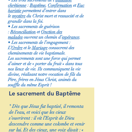
• Les trois sacrements de l’
initiation
chrétienne
:
Baptême
,
Confirmation
et
Euc
haristie
permettent d’entrer dans
le
mystère
du Christ mort et ressuscité et de
grandir dans la foi.
• Les sacrements de guérison
:
Réconciliation
et
Onction des
malades
ouvrent un chemin d’
espérance
.
• Les sacrements de l’engagement :
L’
Ordre
et le
Mariage
consacrent des
cheminements de vie baptismale.
Les sacrements sont une force qui permet
d’aimer et de « porter du fruit » dans tous
nos lieux de vie. Ils communiquent la vie
divine, réalisant notre vocation de fils du
Père, frères en Jésus Christ, animés du
souffle du même Esprit !
Le sacrement du Baptême
"
Dès que Jésus fut baptisé, il remonta
de l’eau, et voici que les cieux
s’ouvrirent : il vit l’Esprit de Dieu
descendre comme une colombe et venir
sur lui. Et des cieux, une voix disait : «