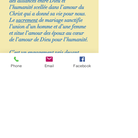
des alliances entre Dieu et
l’humanité scellée dans l’amour du
Christ qui a donné sa vie pour nous.
Le
sacrement
de mariage sanctifie
l’union d’un homme et d’une femme
et situe l’amour des époux au cœur
de l’amour de Dieu pour l’humanité.
C’est un engagement pris devant
Dieu. La dignité de cet engagement
s’articule sur les quatre piliers que
Phone
Email
Facebook
scelle l’échange des consentements :
la liberté, la fidélité, l’indissolubilité
et la fécondité. Chacun des fiancés
doit être pleinement libre au moment
de son engagement. Les conjoints se
promettent fidélité, et cette promesse
est source de confiance réciproque.
Le mariage implique un choix libre,
une décision. Pour que ce choix soit
éclairé, il est bon qu’il soit fait sans