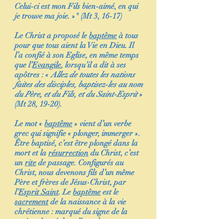
Celui-ci est mon Fils bien-aimé, en qui
je trouve ma joie. »
"
(Mt 3, 16-17)
Le Christ a proposé le
baptême
à tous
pour que tous aient la Vie en Dieu. Il
l’a confié à son Eglise, en même temps
que l’
Evangile
, lorsqu’il a dit à ses
apôtres : «
Allez de toutes les nations
faites des disciples, baptisez-les au nom
du Père, et du Fils, et du Saint-Esprit
»
(Mt 28, 19-20).
Le mot «
baptême
» vient d’un verbe
grec qui signifie « plonger, immerger ».
Être baptisé, c’est être plongé dans la
mort et la
résurrection
du Christ, c’est
un
rite
de passage. Configurés au
Christ, nous devenons fils d’un même
Père et frères de Jésus-Christ, par
l’
Esprit Saint
. Le
baptême
est le
sacrement
de la naissance à la vie
chrétienne : marqué du signe de la