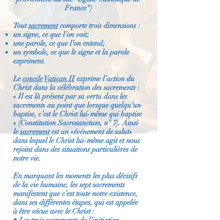
France")
Tout
sacrement
comporte trois dimensions :
un signe, ce que l´on voit;
une parole, ce que l´on entend;
un symbole, ce que le signe et la parole
expriment.
Le
concile
Vatican II
exprime l’action du
Christ dans la célébration des sacrements :
« Il est là présent par sa vertu dans les
sacrements au point que lorsque quelqu’un
baptise, c’est le Christ lui-même qui baptise
» (Constitution Sacrosanctum, n° 7). Ainsi
le
sacrement
est un «événement de salut»
dans lequel le Christ lui-même agit et nous
rejoint dans des situations particulières de
notre vie.
En marquant les moments les plus décisifs
de la vie humaine, les sept sacrements
manifestent que c’est toute notre existence,
dans ses différentes étapes, qui est appelée
à être vécue avec le Christ :